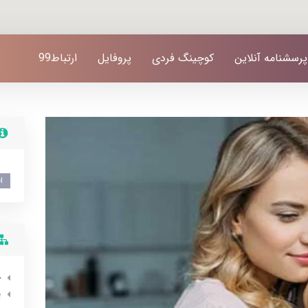
پرسشنامه آنلاین
کوچینگ فردی
پروفایل
ارتباط99
ا
خ
ی