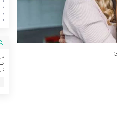
پ
ک
پ
ا
ی
برا
کلی
کلی