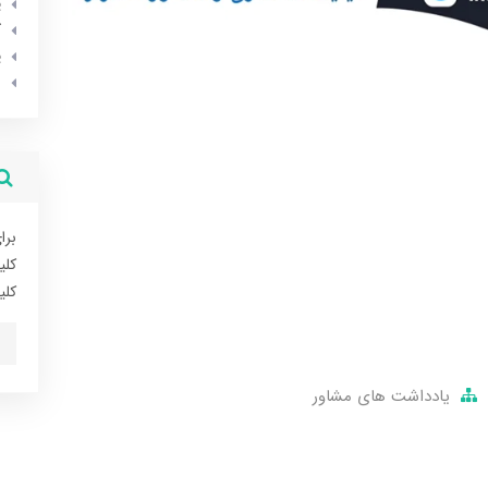
پ
ک
پ
ا
برا
کلی
کلی
یادداشت های مشاور