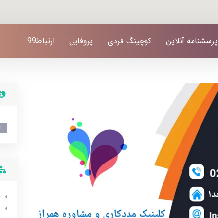
پرسشنامه آنلاین
کوچینگ فردی
پروفایل
ارتباط99
ا
خ
ی